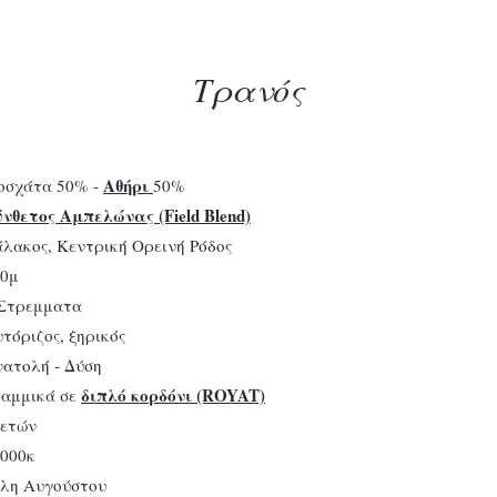
Τρανός
Αθήρι
οσχάτα 50
% -
50%
νθετος Αμπελώνας (Field Blend)
άλακος, Κεντρική Ορεινή Ρόδος
20μ
 Στρεμματα
υτόριζος, ξηρικός
νατολή - Δύση
διπλό κορδόνι (ROYAT)
ραμμικά σε
0ετών
1000κ
έλη Αυγούστου