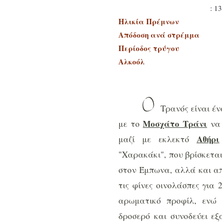
: 1
Ηλικία Πρέμνων
Απόδοση ανά στρέμμα
Περίοδος τρύγου
Αλκοόλ
Ο
Τρανός είναι έ
Μοσχάτο Τράνι
με το
να
Αθήρι
μαζί με εκλεκτό
"Χαρακάκι", που βρίσκεται
στον Έμπωνα, αλλά και απ
τις φίνες οινολάσπες για 
αρωματικό προφίλ, ενώ ο
δροσερό και συνοδεύει εξ