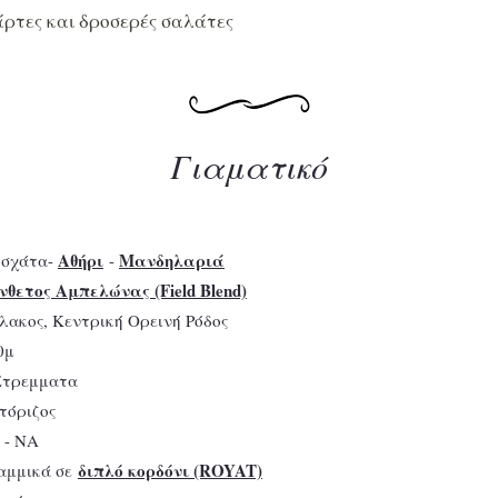
άρτες και δροσερές σαλάτες
Γιαματικό
Αθήρι
Μανδηλαριά
οσχάτα-
-
νθετος Αμπελώνας (Field Blend)
άλακος, Κεντρική Ορεινή Ρόδος
0μ
 Στρεμματα
υτόριζος
 - ΝΑ
διπλό κορδόνι (ROYAT)
ραμμικά σε