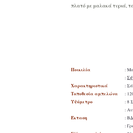
πλατό με μαλακά τυριά, τ
Ποικιλία
: Μ
Σύ
:
Χαρακτηριστικά
: Σ
Τοποθεσία αμπελώνα
: 12
Υψόμετρο
: 8
: Α
Έκταση
: ΒΔ
: Γ