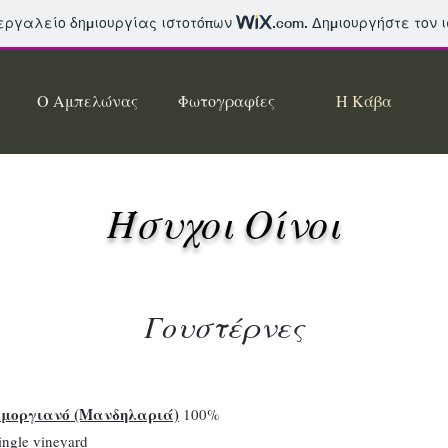
 εργαλείο δημιουργίας ιστοτόπων
.com
. Δημιουργήστε τον 
Ο Αμπελώνας
Φωτογραφίες
Η Κάβα
Ήσυχοι Οίνοι
Γουστέρνες
μοργιανό (Μανδηλαριά)
100%
Single vineyard