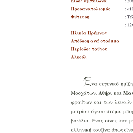
Είδος αμπελώνα
: 2
Προσανατολισμός
: <1
Φύτευση
: Τ
: 12
Ηλικία Πρέμνων
Απόδοση ανά στρέμμα
Περίοδος τρύγου
Αλκοόλ
Έ
να ευγενικό ημίξ
Αθήρι
Μαν
Μοσχάτων,
και
φρούτων και των λευκών 
μετρίου όγκου στόμα μπορ
βανίλια. Ένας οίνος που 
ελληνική κουζίνα όπως είνα