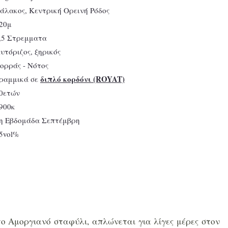
Σάλακος, Κεντρική Ορεινή Ρόδος
120μ
3,5 Στρεμματα
Αυτόριζος, ξηρικός
Βορράς - Νότος
διπλό κορδόνι (ROYAT)
Γραμμικά σε
20ετών
<900κ
2η Εβδομάδα Σεπτέμβρη
15vol%
το Αμοργιανό σταφύλι, απλώνεται για λίγες μέρες στον