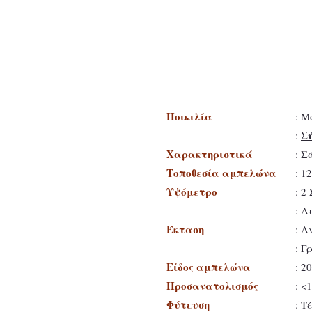
Ποικιλία
: Μ
Σύ
:
Χαρακτηριστικά
: Σ
Τοποθεσία αμπελώνα
: 1
Υψόμετρο
: 2
: Α
Έκταση
: Α
: Γ
Είδος αμπελώνα
: 2
Προσανατολισμός
: <
Φύτευση
: Τ