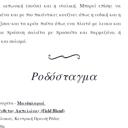
 ιαπωνική (σούσι) και η ιταλική. Μπορεί επίσης να
ένα και με πιο πικάντικες κουζίνες όπως η ινδική και η
ξίσου και τα κρύα πιάτα όπως ενα πλατό με λευκα και
μια πράσινη σαλάτα με προσούτο και παρμεζάνο, ή
 και σολομό.
Ροδόσταγμα
Μανδηλαριά
οσχάτα -
νθετος Αμπελώνας (Field Blend)
άλακος, Κεντρική Ορεινή Ρόδος
20μ